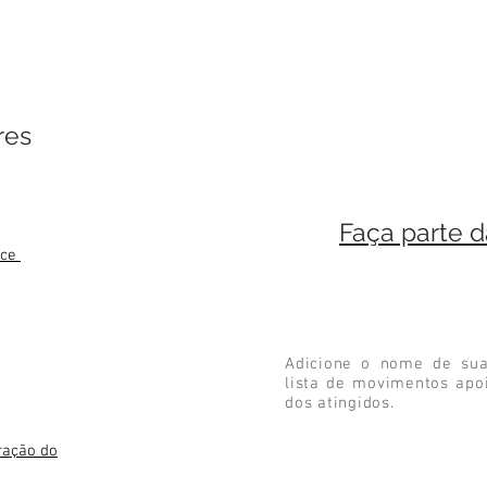
res
Faça parte 
oce
Adicione o nome de sua
lista de movimentos apo
dos atingidos.
ração do