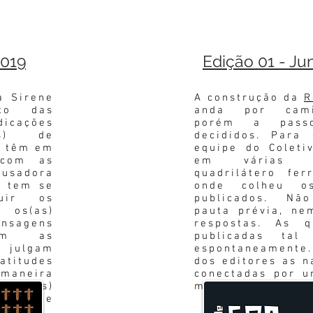
2019
Edição 01 - Ju
 Sirene
A construção da
R
to das
anda por cami
icações
porém a pass
(as) de
decididos. Para
s têm em
equipe do Coleti
 com as
em várias 
ausadora
quadrilátero fer
e tem se
onde colheu o
uir os
publicados. N
 os(as)
pauta prévia, ne
nsagens
respostas. As q
am as
publicadas tal
julgam
espontaneamente.
atitudes
dos editores as n
maneira
conectadas por 
 os(as)
medo, dor e incer
ragem de