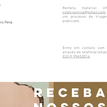
e
Remeta material inf
coletivomica@gmail.com
um processo de triage
publicado.
iro Pena
Entre em contato co
através do telefone/what
033 9 99652016
Receb