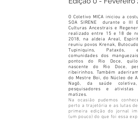
Edição 0 - Fevereiro
O Coletivo MICA iniciou a cos
SOA SIRENE durante o III E
Culturas Ancestrais e Regener
realizado entre 15 e 18 de 
2018, na aldeia Areal, Espíri
reuniu povos Krenak, Butocudo
Tupiniquins, Pataxós,
comunidades dos manguezais
pontos do Rio Doce, quil
nascente do Rio Doce, pe
ribeirinhos. Também aderira
do Mestre Boi, do Núcleo de A
Nagô, da saúde coletiva, 
pesquisadores e ativistas
matizes.
Na ocasião pudemos conhec
perto a trajetória e as lutas d
primeira edição do jornal im
(um pouco) do que foi essa exp