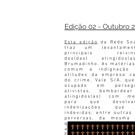
Edição 02 - Outubro 
Esta edição
da Rede Soa
traz um levantamen
principais reivind
dos(das) atingidos
Brumadinho. As matéria
comum a indignação
atitudes da empresa c
do crime, Vale S/A, qu
ocupado em perseg
ativistas, bombardear
atingidos(as) com me
para que devolv
indenizações que 
indevidas, entre outras 
perversas, da mesma 
que vêm fazendo com
atingidos(as) pela bar
Fundão.
Leia Mais