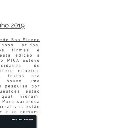
nho 2019
ede Soa Sirene
nhos áridos,
os firmes e
 esta edição a
vo MICA esteve
cidades do
rífero mineiro,
s textos ora
ão houve uma
m pesquisa por
uestões estão
 qual vieram,
 Para surpresa
arrativas estão
um eixo comum:
tezas.