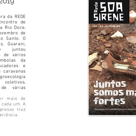
 2019
tura da REDE
ncontro de
a Rio Doce,
novembro de
to Santo. O
s, Guarani,
 e juntou
 de vários
ombolas da
scadores e
m caravanas
groecologia
coletivos,
 de várias
er mais de
e cada um. A
presso traz
eriência.