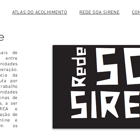
ATLAS DO ACOLHIMENTO
REDE SOA SIRENE
CO
e
nais de
 entre
nidades
eração.
ncia da
uta por
trabalho
nidades
cinas de
s, a ser
 MICA e
cação de
nline e
com os