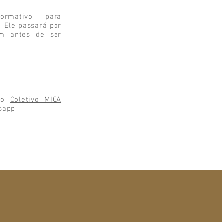
ormativo para
. Ele passará por
m antes de ser
m o
Coletivo MICA
sapp
a