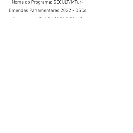
Nome do Programa: SECULT/MTur-
Emendas Parlamentares 2022 - OSCs
Proponente: 23.585.139/0001-40
COLETIVO MICA - MIDIA, IDENTIDADE,
CULTURA E ARTE
Número Emenda: 39160013